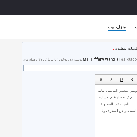
منزل، بيت
لومات المطلوبة
T&T outdoo
(
Ms. Tiffany Wang
ﻢﺷﺍﺮﻛﺓ ﺎﻟﺪﺧﻮﻟ : 0 ﺱﺎﻋﺎﺗ 39 دقيقة ﻢﻧﺫ