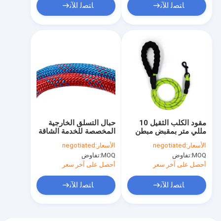
ﺎﺘﺼﻟ ﺍﻶﻧ
ﺎﺘﺼﻟ ﺍﻶﻧ
مقود الكلب الثقيل 10
حبال التسلق الخارجية
مللي متر بمقبض مبطن
المخصصة للخدمة الشاقة
مريح وخيوط عاكسة
الفلورية 3000 رطل
الأسعار:
negotiated
الأسعار:
negotiated
للغاية
MOQ:
تفاوض
MOQ:
تفاوض
أحصل على آخر سعر
أحصل على آخر سعر
ﺎﺘﺼﻟ ﺍﻶﻧ
ﺎﺘﺼﻟ ﺍﻶﻧ