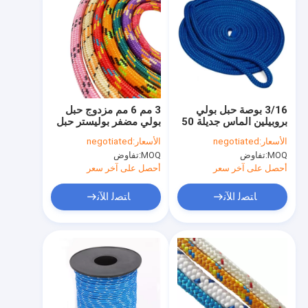
3/16 بوصة حبل بولي
3 مم 6 مم مزدوج حبل
بروبيلين الماس جديلة 50
بولي مضفر بوليستر حبل
قدم حبل ملتوي من مادة
مسطح 50 قدم 250 رطل
الأسعار:
negotiated
الأسعار:
negotiated
البولي بروبيلين
MOQ:
تفاوض
MOQ:
تفاوض
أحصل على آخر سعر
أحصل على آخر سعر
ﺎﺘﺼﻟ ﺍﻶﻧ
ﺎﺘﺼﻟ ﺍﻶﻧ
منزل، بيت
منتجات
معلومات عنا