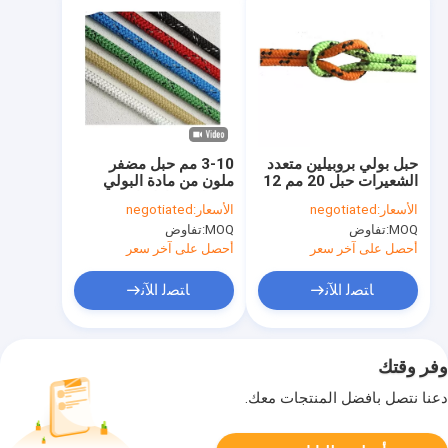
حبل بولي بروبيلين متعدد
3-10 مم حبل مضفر
الشعيرات حبل 20 مم 12
ملون من مادة البولي
مم PP
بروبيلين رباط دائري 100
الأسعار:
negotiated
الأسعار:
negotiated
قدم
MOQ:
تفاوض
MOQ:
تفاوض
أحصل على آخر سعر
أحصل على آخر سعر
ﺎﺘﺼﻟ ﺍﻶﻧ
ﺎﺘﺼﻟ ﺍﻶﻧ
وفر وقتك
دعنا نتصل بأفضل المنتجات معك.