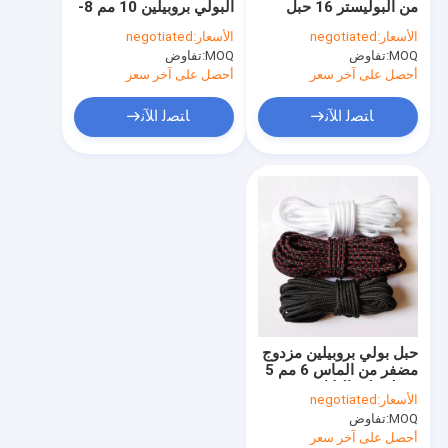
من البوليستر 16 حبل
البولي بروبيلين 10 مم 8-
حبل الصيد المغناطيس
للتسلق
32 خيوط لشبكة الصيد
الأسعار:
negotiated
الأسعار:
negotiated
MOQ:
تفاوض
حبل نايلون خارجي
MOQ:
تفاوض
أحصل على آخر سعر
أحصل على آخر سعر
التخييم غي الحبال
ﺎﺘﺼﻟ ﺍﻶﻧ
ﺎﺘﺼﻟ ﺍﻶﻧ
حبل سلامة شريان الحياة
حبال التسلق في الهواء الطلق
حبل بولي بروبيلين مزدوج
مضفر من الماس 6 مم 5
مم لتسلق التلال
الأسعار:
negotiated
MOQ:
تفاوض
أحصل على آخر سعر