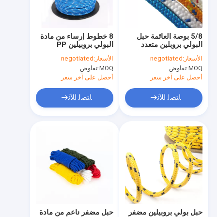
جولة في المعمل
مراقبة الجودة
5/8 بوصة العائمة حبل
8 خطوط إرساء من مادة
البولي بروبلين متعدد
البولي بروبيلين PP
اتصل بنا
الشعيرات 16 حبلا تسلق
Multifilament حبل
الأسعار:
negotiated
الأسعار:
negotiated
حبل
مقاس 5/16 بوصة
MOQ:
تفاوض
MOQ:
تفاوض
أحصل على آخر سعر
أحصل على آخر سعر
حبل نايلون مضفر
ﺎﺘﺼﻟ ﺍﻶﻧ
ﺎﺘﺼﻟ ﺍﻶﻧ
حبل بوليستر مجدول
حبل مضفر من مادة البولي بروبيلين
حبل فائدة مضفر
550 باراكورد حبل
حبل خيمة عاكس
حبل بولي بروبيلين مضفر
حبل مضفر ناعم من مادة