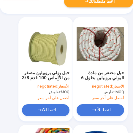
أعط متطلباتك
حبل مضفر من مادة
حبل بولي بروبيلين مضفر
البولي بروبيلين بطول 6
من الألماس 100 قدم 3/8
مم 12 مم 100 قدم
بوصة أحمر مع ترسمرز
الأسعار:
negotiated
الأسعار:
negotiated
للتخييم والتسلق
أبيض أزرق
MOQ:
تفاوض
MOQ:
تفاوض
أحصل على آخر سعر
أحصل على آخر سعر
ﺎﺘﺼﻟ ﺍﻶﻧ
ﺎﺘﺼﻟ ﺍﻶﻧ