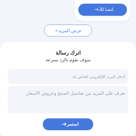
ﺎﺘﺼﻟ ﺍﻶﻧ
عرض المزيد
اترك رسالة
سوف نقوم بالرد بسرعة
استمر