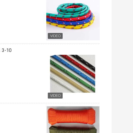
3-10 مم حبل مضفر ملون من مادة البولي بروبيلين رباط دائري 100 قدم