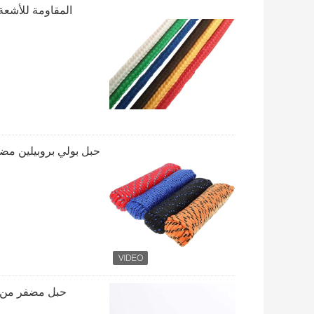
حبل بولي بروبيلين مضفر من الماس 3/8 بوصة 50 قد
حبل مضفر من مادة ال