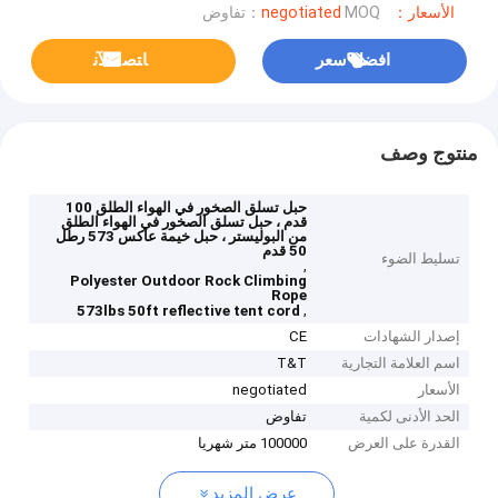
الأسعار：negotiated
MOQ：تفاوض
افضل سعر
ﺎﺘﺼﻟ ﺍﻶﻧ
منتوج وصف
حبل تسلق الصخور في الهواء الطلق 100
قدم ، حبل تسلق الصخور في الهواء الطلق
من البوليستر ، حبل خيمة عاكس 573 رطل
50 قدم
تسليط الضوء
,
Polyester Outdoor Rock Climbing
Rope
,
573lbs 50ft reflective tent cord
إصدار الشهادات
CE
اسم العلامة التجارية
T&T
الأسعار
negotiated
الحد الأدنى لكمية
تفاوض
القدرة على العرض
100000 متر شهريا
عرض المزيد