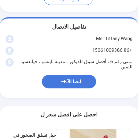
تفاصيل الاتصال
Ms. Tiffany Wang
+86 15061009386
مبنى رقم 6 ، أفضل سوق للديكور ، مدينة تايتشو ، جيانغسو ،
الصين
ﺎﺘﺼﻟ ﺍﻶﻧ
احصل على افضل سعر ل
حبل تسلق الصخور في