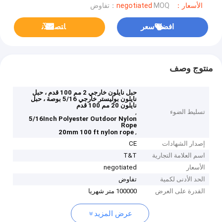
الأسعار：negotiated
MOQ：تفاوض
افضل سعر
ﺎﺘﺼﻟ ﺍﻶﻧ
منتوج وصف
حبل نايلون خارجي 2 مم 100 قدم ، حبل
نايلون بوليستر خارجي 5/16 بوصة ، حبل
نايلون 20 مم 100 قدم
تسليط الضوء
,
5/16Inch Polyester Outdoor Nylon
Rope
,
20mm 100 ft nylon rope
إصدار الشهادات
CE
اسم العلامة التجارية
T&T
الأسعار
negotiated
الحد الأدنى لكمية
تفاوض
القدرة على العرض
100000 متر شهريا
عرض المزيد