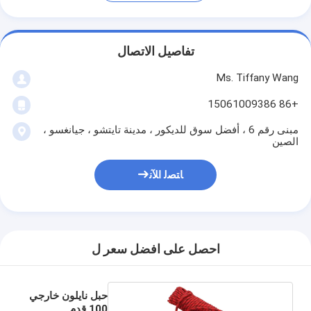
تفاصيل الاتصال
Ms. Tiffany Wang
+86 15061009386
مبنى رقم 6 ، أفضل سوق للديكور ، مدينة تايتشو ، جيانغسو ،
الصين
ﺎﺘﺼﻟ ﺍﻶﻧ
احصل على افضل سعر ل
حبل نايلون خارجي
100 قدم