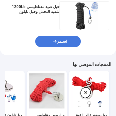
حبل صيد مغناطيسي 1200Lb
شديد التحمل وحبل نايلون
للتخييم
استمر
المنتجات الموصى بها
حبل مضفر عالي القوة
حبل صيد بمغناطيس