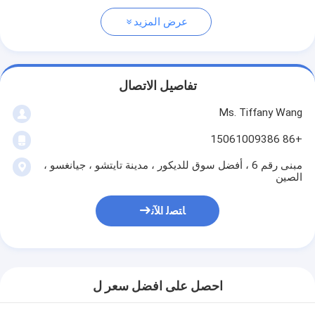
عرض المزيد
تفاصيل الاتصال
Ms. Tiffany Wang
+86 15061009386
مبنى رقم 6 ، أفضل سوق للديكور ، مدينة تايتشو ، جيانغسو ،
الصين
ﺎﺘﺼﻟ ﺍﻶﻧ
احصل على افضل سعر ل