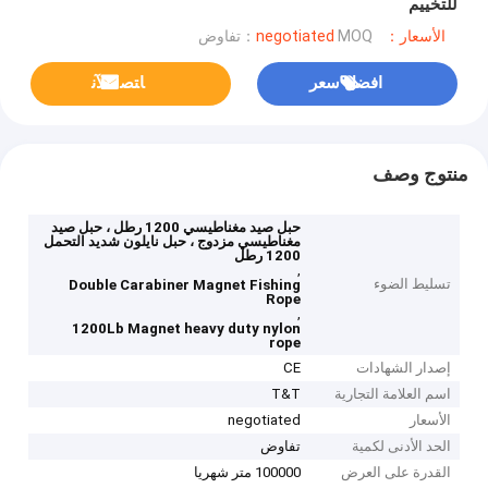
للتخييم
الأسعار：negotiated
MOQ：تفاوض
افضل سعر
ﺎﺘﺼﻟ ﺍﻶﻧ
منتوج وصف
حبل صيد مغناطيسي 1200 رطل ، حبل صيد
مغناطيسي مزدوج ، حبل نايلون شديد التحمل
1200 رطل
,
تسليط الضوء
Double Carabiner Magnet Fishing
Rope
,
1200Lb Magnet heavy duty nylon
rope
إصدار الشهادات
CE
اسم العلامة التجارية
T&T
الأسعار
negotiated
الحد الأدنى لكمية
تفاوض
القدرة على العرض
100000 متر شهريا