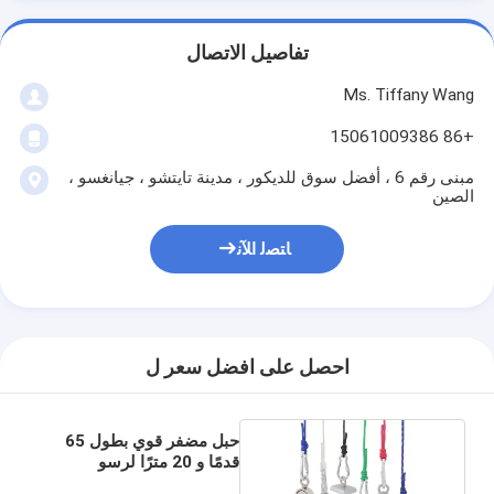
تفاصيل الاتصال
Ms. Tiffany Wang
+86 15061009386
مبنى رقم 6 ، أفضل سوق للديكور ، مدينة تايتشو ، جيانغسو ،
الصين
ﺎﺘﺼﻟ ﺍﻶﻧ
احصل على افضل سعر ل
حبل مضفر قوي بطول 65
قدمًا و 20 مترًا لرسو
القوارب