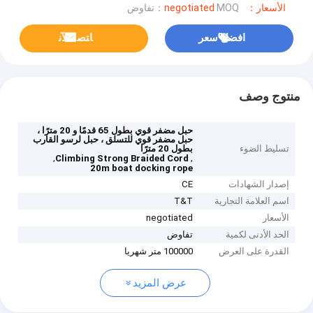
الأسعار：negotiated
MOQ：تفاوض
افضل سعر
ﺎﺘﺼﻟ ﺍﻶﻧ
منتوج وصف
حبل مضفر قوي بطول 65 قدمًا و 20 مترًا ،
حبل مضفر قوي للتسلق ، حبل لرسو القارب
تسليط الضوء
بطول 20 مترًا
,
,
Climbing Strong Braided Cord
20m boat docking rope
إصدار الشهادات
CE
اسم العلامة التجارية
T&T
الأسعار
negotiated
الحد الأدنى لكمية
تفاوض
القدرة على العرض
100000 متر شهريا
عرض المزيد