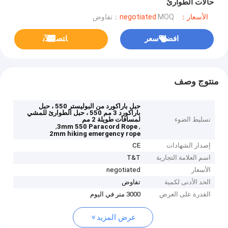
حالات الطوارئ
الأسعار：negotiated
MOQ：تفاوض
افضل سعر
ﺎﺘﺼﻟ ﺍﻶﻧ
منتوج وصف
حبل باراكورد من البوليستر 550 ، حبل
باراكورد 3 مم 550 ، حبل الطوارئ للمشي
تسليط الضوء
لمسافات طويلة 2 مم
,
,
3mm 550 Paracord Rope
2mm hiking emergency rope
إصدار الشهادات
CE
اسم العلامة التجارية
T&T
الأسعار
negotiated
الحد الأدنى لكمية
تفاوض
القدرة على العرض
3000 متر في اليوم
عرض المزيد