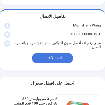
تفاصيل الاتصال
Ms. Tiffany Wang
+86 15061009386
مبنى رقم 6 ، أفضل سوق للديكور ، مدينة تايتشو ، جيانغسو ،
الصين
ﺎﺘﺼﻟ ﺍﻶﻧ
احصل على افضل سعر ل
2 مم 3 مم بوليستر 550
باراكورد حبل 100 قدم للمشي