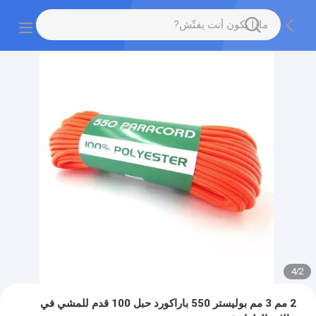
4
/
2
2 مم 3 مم بوليستر 550 باراكورد حبل 100 قدم للمشي في