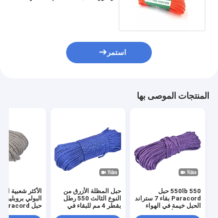
في حالات الطوارئ
استمر
المنتجات الموصى بها
550lb 550 حبل
حبل المظلة الأزرق من
الأكثر شعبية الأل
Paracord بقاء 7 ستراند
النوع الثالث 550 رطل
الحبل خيمة في الهواء
بقطر 4 مم للبقاء في
حبل Paracord للإنقاذ
الطلق من أجل البقاء
الهواء الطلق