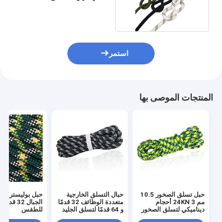
مم 12 مم
استمر
المنتجات الموصى بها
حبل تسلق الصخور 10.5
حبال التسلق الخارجية
حبل بوليستر لت
مم 24KN 3 أحجام
متعددة الوظائف 32 قدمًا
الجبال 32 قد
ديناميكي لتسلق الصخور
و 64 قدمًا لتسلق الجليد
للطقس