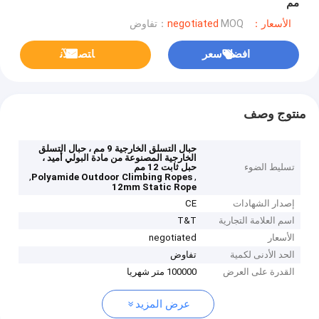
مم
الأسعار：negotiated
MOQ：تفاوض
افضل سعر
ﺎﺘﺼﻟ ﺍﻶﻧ
منتوج وصف
حبال التسلق الخارجية 9 مم ، حبال التسلق
الخارجية المصنوعة من مادة البولي أميد ،
تسليط الضوء
حبل ثابت 12 مم
,
,
Polyamide Outdoor Climbing Ropes
12mm Static Rope
إصدار الشهادات
CE
اسم العلامة التجارية
T&T
الأسعار
negotiated
الحد الأدنى لكمية
تفاوض
القدرة على العرض
100000 متر شهريا
عرض المزيد