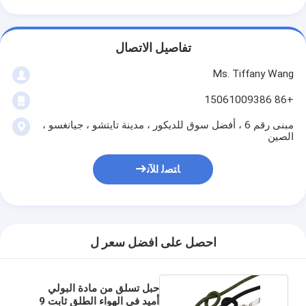
تفاصيل الاتصال
Ms. Tiffany Wang
+86 15061009386
مبنى رقم 6 ، أفضل سوق للديكور ، مدينة تايتشو ، جيانغسو ،
الصين
ﺎﺘﺼﻟ ﺍﻶﻧ
احصل على افضل سعر ل
حبل تسلق من مادة البولي
أميد في الهواء الطلق ثابت 9