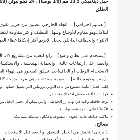
الطلق
【تصميم احترافي】 - الجلد الخارجي مصنوع من حرير مقوى بالبو
للتآكل.وهو مقاوم للأوساخ وسهل التنظيف وأكثر مقاومة للاهت
الالتواء والخطاف الداخلي يجعل الإبزيم أكثر إحكامًا.غطاء ال
【يست
والعمل على ارتفاعات عالية ، والحماية الهندسية ، والاستكش
الاستخدام الرطب أو الجاف!حبل تسلق الصخور في الهواء الطل
【متين وجودة عالية】 - نعومة معتدلة ، وهي مرنة بدرجة كاف
قلب الحبل الثابت مصنوع من مادة البولي بروبيلين التي يسهل حملها ، مع 
قوة شد عالية ، معامل احتكاك منخفض.
توجد حافظة واقية في نهاية زر الخياطة ، والتي يمكن أن تحمي الحبل من
70 قلبًا عالي القوة وغمد بوليستر
ماكينة خياطة عالية الجودة ، منسوجة بإحكام ، سميكة متماسكة.
نصائح:
1.يرجى التحقق من الحبل للتشقق أو العقد قبل الاستخدام.
2-لا تتسخ الحبل أو تدوسه ؛لأن هذا قد يتسبب في هشاشة الحبل عند الاستخدام.لذا يرجى مسح الأوساخ بعد استخدامه