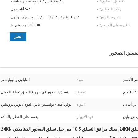
تفاصيل التغليف:
بكرة / كيس / كرتونة تصدير قياسية
وقت التسليم:
5-7 أيام عمل
شروط الدفع:
T / T ، D / P ، D / A ، L / C ، ويسترن يونيون
القدرة على العرض:
100000 متر شهريا
اتصل
ضر الأصفر
مواد:
النايلون والبوليستر
10.5 ملم
تطبيق:
تسلق الصخور في الهواء الطلق تسلق الجبال
تي أند تى
النواة:
بولي أميد / بوليستر عالي القوة / بولي بروبيلين
 بروبيلين
قوة الانهيار:
يعتمد على القطر والمادة
24KN
سلك مرافق التسلق 10.5 مم
حبل تسلق الصخور الديناميكي 24KN
,
,