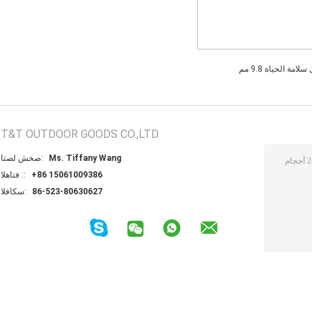
لامة الحياة 9.8 مم
T&T OUTDOOR GOODS CO.,LTD
Ms. Tiffany Wang
اتصل شخص:
+86 15061009386
الهاتف ::
86-523-80630627
الفاكس: