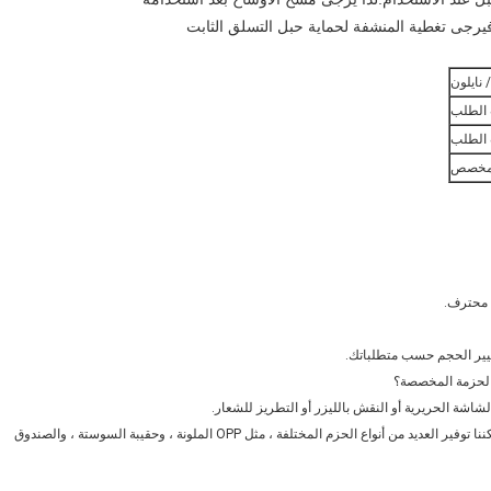
 نايلون
ن مخصص
تغيير الحجم حسب متطلباتك.
شة الحريرية أو النقش بالليزر أو التطريز للشعار.
لقد تعاونا مع العديد من العملاء من Amazon ، و ebay ، و Lazada ، ويمكننا توفير العديد من أنواع الحزم المختلفة ، مثل OPP الملونة ، وحقيبة السوستة ، والصندوق