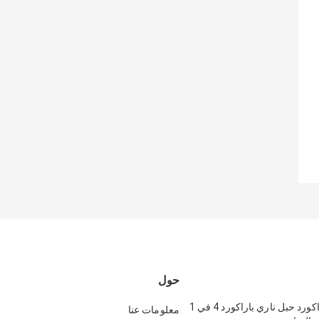
حول
بولي 550 باراكورد حبل ناري باراكورد 4 في 1
معلومات عنا