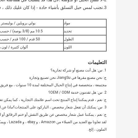
3.تجنب لمس حبل التسلق بأشياء حادة - إذا كان عليك ذلك ، فيرجى تغطية المنشفة لحماية حبل التسلق الثابت
مواد
بولي بروبلين / بوليستر /
تحديد
10.5 مم (3/8 بوصة) / حسب الطلب
الطول
50 قدم / 100 قدم / حسب الطلب
اللون
ألوان كثيرة / لو
التعليمات
1. س: هل أنت مصنع أو شركة تجارية؟
ج: نحن مصنع مقرها في JiangSu.نحن تصنيع وتجارة
مجتمعة ، متخصصة في إنتاج الحبال المختلفة لمدة 10 سنوات ، مع فريق محترف.
2. س: هل تقدمون خدمة OEM / ODM؟
ج: نعم ، قدم.يمكننا إنتاج المنتج تحت اسم علامتك التجارية ، كما يمكن 
3. س: يمكنك أن تفعل شعار مخصص ، الباركود على المنتجات؟ماذا عن الحزمة المخصصة؟
ج: نعم ، يمكننا عمل شعار مخصص عن طريق النقش أو ختم الرقائق أو الشا
الملون ، إلخ.