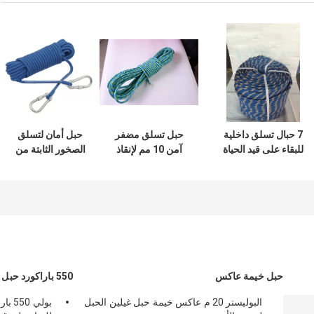
7 حبال تسلق داخلية
حبل تسلق مضفر
حبل أمان لتسلق
للبقاء على قيد الحياة
آمن 10 مم لإنقاذ
الصخور الثابتة من
في الهواء الطلق 550
الحريق ثابت في
النايلون بقوة 100
Paracord 3mm
الهواء الطلق
قدم مع نظام هوك
حبل خيمة عاكس
550 باراكورد حبل
البوليستر 20 م عاكس خيمة حبل غيلين الحبل