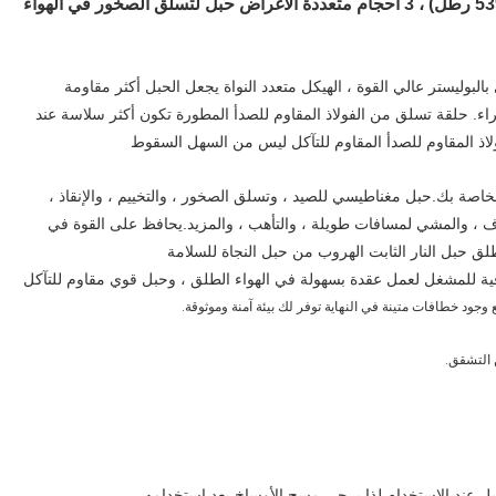
حبل ديناميكي 10.5 مم (3/8 بوصة) ، 24 كيلو نيوتن (5399 رطل) ، 3 أحجام متعددة الأغراض حبل لتسلق الصخور في الهواء
ليستر عالي القوة ، الهيكل متعدد النواة يجعل الحبل أكثر مقاومة
راء. حلقة تسلق من الفولاذ المقاوم للصدأ المطورة تكون أكثر سلاسة عند
فولاذ المقاوم للصدأ المقاوم للتآكل ليس من السهل السقوط
خدم على نطاق واسع】 -رائع للعديد من مشاريع DIY الخاصة بك.حبل مغناطيسي للصيد ، وتسلق الصخور ، والتخييم ، والإنقاذ ،
اف ، والمشي لمسافات طويلة ، والتأهب ، والمزيد.يحافظ على القوة في
ق حبل النار الثابت الهروب من حبل النجاة للسلامة
ية للمشغل لعمل عقدة بسهولة في الهواء الطلق ، وحبل قوي مقاوم للتآكل
وجود خطافات متينة في النهاية توفر لك بيئة آمنة وموثوقة.
 التشقق.