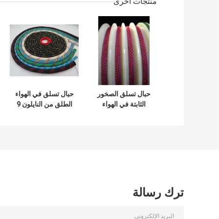
منتجات أخرى
حبال تسلق الصخور
حبال تسلق في الهواء
الثابتة في الهواء
الطلق من النايلون 9
الطلق 10 م 352 م
مم ~ 12 مم 48
خيوطًا للإنقاذ
ترك رسالة