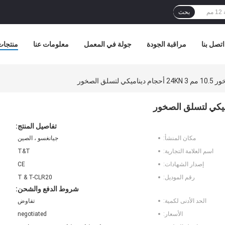
بحث
اتصل بنا
مراقبة الجودة
جولة في المعمل
معلومات عنا
منتجات
لتسلق الصخور
تفاصيل المنتج:
مكان المنشأ:
جيانغسو ، الصين
اسم العلامة التجارية:
T&T
إصدار الشهادات:
CE
رقم الموديل:
T & T-CLR20
شروط الدفع والشحن:
الحد الأدنى لكمية:
تفاوض
الأسعار:
negotiated