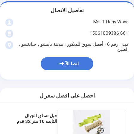
تفاصيل الاتصال
Ms. Tiffany Wang
+86 15061009386
مبنى رقم 6 ، أفضل سوق للديكور ، مدينة تايتشو ، جيانغسو ،
الصين
ﺎﺘﺼﻟ ﺍﻶﻧ
احصل على افضل سعر ل
حبل تسلق الجبال
الثابت 10 متر 32 قدم
للهروب