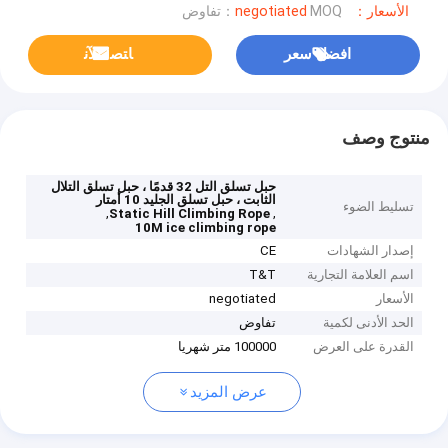
الأسعار：negotiated
MOQ：تفاوض
افضل سعر
ﺎﺘﺼﻟ ﺍﻶﻧ
منتوج وصف
حبل تسلق التل 32 قدمًا ، حبل تسلق التلال
الثابت ، حبل تسلق الجليد 10 أمتار
تسليط الضوء
,
,
Static Hill Climbing Rope
10M ice climbing rope
إصدار الشهادات
CE
اسم العلامة التجارية
T&T
الأسعار
negotiated
الحد الأدنى لكمية
تفاوض
القدرة على العرض
100000 متر شهريا
عرض المزيد