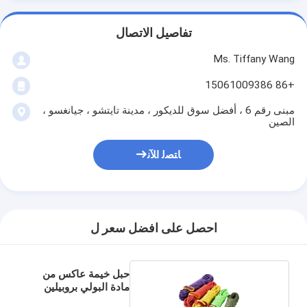
تفاصيل الاتصال
Ms. Tiffany Wang
+86 15061009386
مبنى رقم 6 ، أفضل سوق للديكور ، مدينة تايتشو ، جيانغسو ،
الصين
ﺎﺘﺼﻟ ﺍﻶﻧ
احصل على افضل سعر ل
حبل خيمة عاكس من
مادة البولي بروبيلين