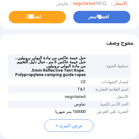
الأسعار：negotiated
MOQ：تفاوض
افضل سعر
ﺎﺘﺼﻟ ﺍﻶﻧ
منتوج وصف
حبل خيمة عاكس من مادة البولي بروبيلين ،
حبل خيمة عاكس 5 مم ، حبال دليل التخييم
تسليط الضوء
من مادة البولي بروبيلين
,
,
5mm Reflective Tent Rope
Polypropylene camping guide ropes
إصدار الشهادات
CE
اسم العلامة التجارية
T&T
الأسعار
negotiated
الحد الأدنى لكمية
تفاوض
القدرة على العرض
100000 متر شهريا
عرض المزيد