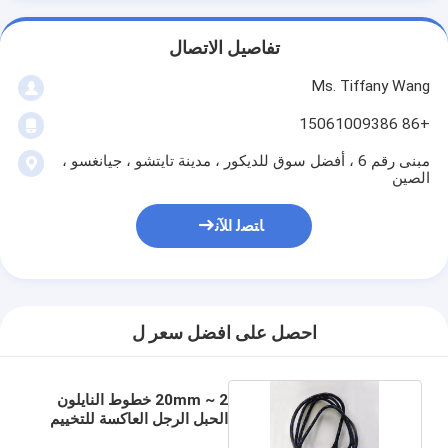
تفاصيل الاتصال
Ms. Tiffany Wang
+86 15061009386
مبنى رقم 6 ، أفضل سوق للديكور ، مدينة تايتشو ، جيانغسو ،
الصين
ﺎﺘﺼﻟ ﺍﻶﻧ
احصل على افضل سعر ل
2 ~ 20mm خطوط النايلون
الحبل الرجل العاكسة للتخييم
خيمة