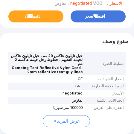
الأسعار：negotiated
MOQ：تفاوض
افضل سعر
ﺎﺘﺼﻟ ﺍﻶﻧ
منتوج وصف
حبل نايلون عاكس 20 مم ، حبل نايلون عاكس
لخيمة التخييم ، خطوط رجل خيمة عاكسة 2
تسليط الضوء
مم
,
,
Camping Tent Reflective Nylon Cord
2mm reflective tent guy lines
إصدار الشهادات
CE
اسم العلامة التجارية
T&T
الأسعار
negotiated
الحد الأدنى لكمية
تفاوض
القدرة على العرض
100000 متر شهريا
عرض المزيد