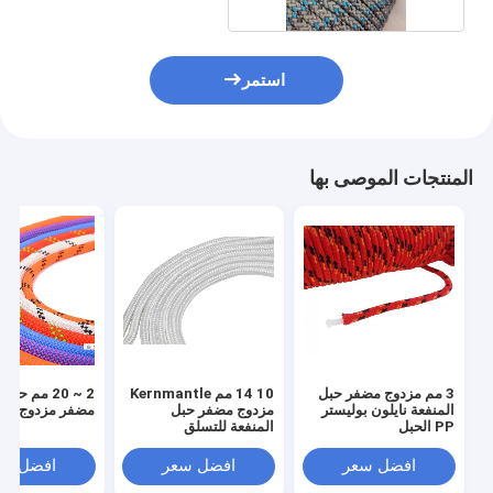
استمر
المنتجات الموصى بها
3 مم مزدوج مضفر حبل
10 14 مم Kernmantle
2 ~ 20 مم حب
المنفعة نايلون بوليستر
مزدوج مضفر حبل
مضفر مزدوج
PP الحبل
المنفعة للتسلق
افضل سعر
افضل سعر
افضل سع