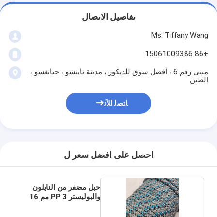
تفاصيل الاتصال
Ms. Tiffany Wang
+86 15061009386
مبنى رقم 6 ، أفضل سوق للديكور ، مدينة تايتشو ، جيانغسو ،
الصين
ﺎﺘﺼﻟ ﺍﻶﻧ
احصل على افضل سعر ل
حبل مضفر من النايلون
والبوليستر PP 3 مم 16
مم