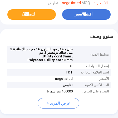
الأسعار：negotiated
MOQ：تفاوض
افضل سعر
ﺎﺘﺼﻟ ﺍﻶﻧ
منتوج وصف
حبل مضفر من النايلون 16 مم ، سلك فائدة 3
مم ، سلك بوليستر 3 مم
تسليط الضوء
,
,
Utility cord 3mm
Polyester Utility cord 3mm
إصدار الشهادات
CE
اسم العلامة التجارية
T&T
الأسعار
negotiated
الحد الأدنى لكمية
تفاوض
القدرة على العرض
100000 متر شهريا
عرض المزيد