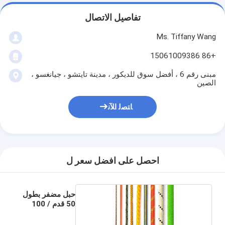
تفاصيل الاتصال
Ms. Tiffany Wang
+86 15061009386
مبنى رقم 6 ، أفضل سوق للديكور ، مدينة تايتشو ، جيانغسو ،
الصين
ﺎﺘﺼﻟ ﺍﻶﻧ
احصل على افضل سعر ل
حبل مضفر بطول
50 قدم / 100
قدم