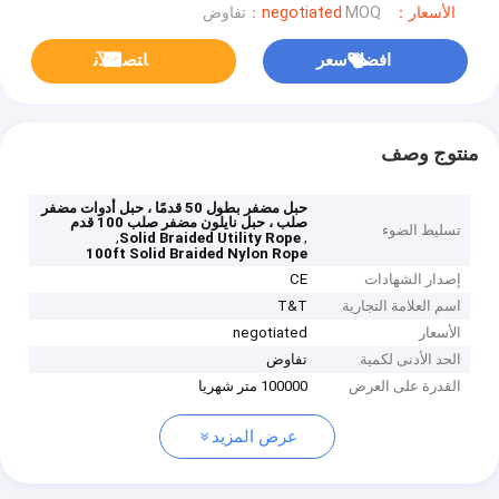
الأسعار：negotiated
MOQ：تفاوض
افضل سعر
ﺎﺘﺼﻟ ﺍﻶﻧ
منتوج وصف
حبل مضفر بطول 50 قدمًا ، حبل أدوات مضفر
صلب ، حبل نايلون مضفر صلب 100 قدم
تسليط الضوء
,
,
Solid Braided Utility Rope
100ft Solid Braided Nylon Rope
إصدار الشهادات
CE
اسم العلامة التجارية
T&T
الأسعار
negotiated
الحد الأدنى لكمية
تفاوض
القدرة على العرض
100000 متر شهريا
عرض المزيد