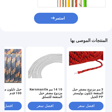
استمر
المنتجات الموصى بها
3 مم مزدوج مضفر حبل
10 14 مم Kernmantle
حبل نايلون مضف
المنفعة نايلون بوليستر
مزدوج مضفر حبل
100 قدم
PP الحبل
المنفعة للتسلق
افضل سعر
افضل سعر
افضل سع