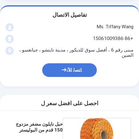
تفاصيل الاتصال
Ms. Tiffany Wang
+86 15061009386
مبنى رقم 6 ، أفضل سوق للديكور ، مدينة تايتشو ، جيانغسو ،
الصين
ﺎﺘﺼﻟ ﺍﻶﻧ
احصل على افضل سعر ل
حبل نايلون مضفر مزدوج
150 قدم من البوليستر