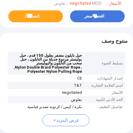
الأسعار：negotiated
MOQ：تفاوض
افضل سعر
ﺎﺘﺼﻟ ﺍﻶﻧ
منتوج وصف
حبل نايلون مضفر بطول 150 قدم ، حبل
بوليستر مزدوج جديلة من النايلون ، حبل
تسليط الضوء
سحب من النايلون والبوليستر
,
,
Nylon Double Braid Polyester Rope
Polyester Nylon Pulling Rope
إصدار الشهادات
CE
اسم العلامة التجارية
T&T
الأسعار
negotiated
الحد الأدنى لكمية
تفاوض
تفاصيل التغليف
بكرة / كيس / كرتونة تصدير قياسية
عرض المزيد