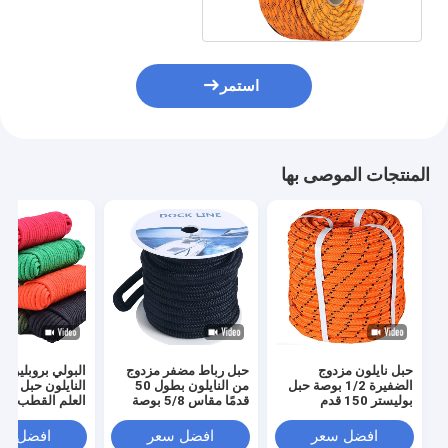
استمر
المنتجات الموصى بها
حبل نايلون مزدوج
حبل رباط مضفر مزدوج
البولي بروبلين 
الضفيرة 1/2 بوصة حبل
من النايلون بطول 50
النايلون حبل الم
بوليستر 150 قدم
قدمًا مقاس 5/8 بوصة
العلم القطب خط
التعادل سحب سو
تسلق عقدة
افضل سعر
افضل سعر
افضل سع