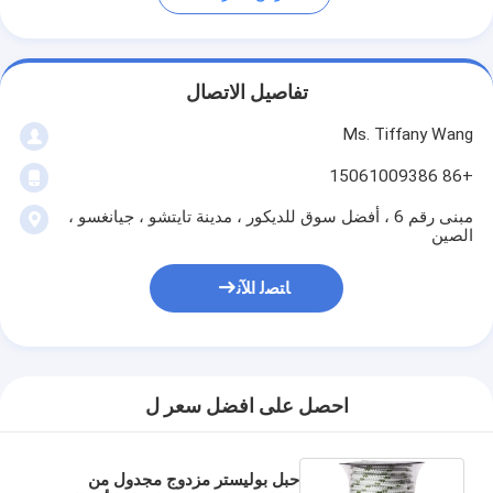
تفاصيل الاتصال
Ms. Tiffany Wang
+86 15061009386
مبنى رقم 6 ، أفضل سوق للديكور ، مدينة تايتشو ، جيانغسو ،
الصين
ﺎﺘﺼﻟ ﺍﻶﻧ
احصل على افضل سعر ل
حبل بوليستر مزدوج مجدول من