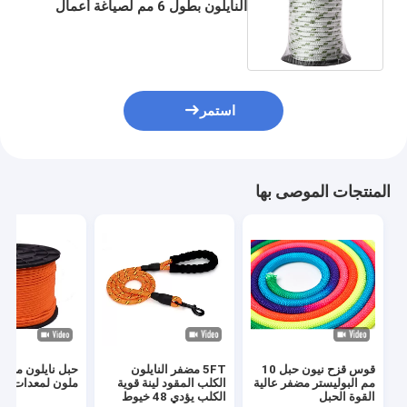
النايلون بطول 6 مم لصياغة أعمال
الحدائق
استمر
المنتجات الموصى بها
قوس قزح نيون حبل 10
5FT مضفر النايلون
مم البوليستر مضفر عالية
الكلب المقود لينة قوية
ملون لمعدات الت
القوة الحبل
الكلب يؤدي 48 خيوط