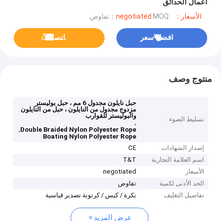
أعمال الحدائق
الأسعار：negotiated
MOQ：تفاوض
افضل سعر
ﺎﺘﺼﻟ ﺍﻶﻧ
منتوج وصف
حبل نايلون مجدول 6 مم ، حبل بوليستر
مزدوج مجدول من النايلون ، حبل من النايلون
والبوليستر للقوارب
تسليط الضوء
,
,
Double Braided Nylon Polyester Rope
Boating Nylon Polyester Rope
إصدار الشهادات
CE
اسم العلامة التجارية
T&T
الأسعار
negotiated
الحد الأدنى لكمية
تفاوض
تفاصيل التغليف
بكرة / كيس / كرتونة تصدير قياسية
عرض المزيد