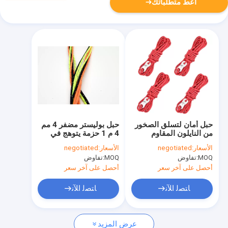
أعط متطلباتك
حبل أمان لتسلق الصخور
حبل بوليستر مضفر 4 مم
من النايلون المقاوم
4 م 1 حزمة يتوهج في
للرياح 50 قدم / 100 قدم
حبال الرجل المظلم
الأسعار:
negotiated
الأسعار:
negotiated
MOQ:
تفاوض
MOQ:
تفاوض
أحصل على آخر سعر
أحصل على آخر سعر
ﺎﺘﺼﻟ ﺍﻶﻧ
ﺎﺘﺼﻟ ﺍﻶﻧ
عرض المزيد