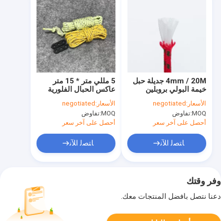
4mm / 20M جديلة حبل
5 مللي متر * 15 متر
خيمة البولي بروبلين
عاكس الحبال الفلورية
العاكسة للتخييم
الرجل التخييم باراكورد
الأسعار:
negotiated
الأسعار:
negotiated
MOQ:
تفاوض
MOQ:
تفاوض
أحصل على آخر سعر
أحصل على آخر سعر
ﺎﺘﺼﻟ ﺍﻶﻧ
ﺎﺘﺼﻟ ﺍﻶﻧ
وفر وقتك
دعنا نتصل بأفضل المنتجات معك.