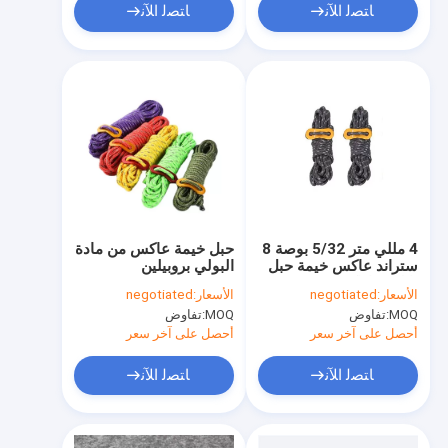
ﺎﺘﺼﻟ ﺍﻶﻧ
ﺎﺘﺼﻟ ﺍﻶﻧ
4 مللي متر 5/32 بوصة 8
حبل خيمة عاكس من مادة
ستراند عاكس خيمة حبل
البولي بروبيلين
نايلون باراكورد 100ft 1
الأسعار:
negotiated
الأسعار:
negotiated
حزمة
MOQ:
تفاوض
MOQ:
تفاوض
أحصل على آخر سعر
أحصل على آخر سعر
ﺎﺘﺼﻟ ﺍﻶﻧ
ﺎﺘﺼﻟ ﺍﻶﻧ