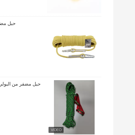
حبل مضفر م