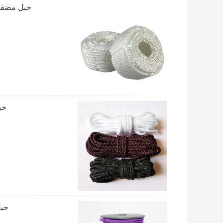
حبل مضفر من ال
حبل
حبل 