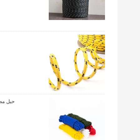
حبل مضفر ناع