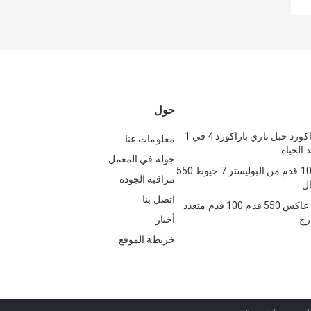
حول
بولي 550 باراكورد حبل ناري باراكورد 4 في 1
معلومات عنا
 الحياة
جولة في المعمل
حبل نايلون 100 قدم من البوليستر 7 خيوط 550
مراقبة الجودة
ال
اتصل بنا
حبل باراكورد عاكس 550 قدم 100 قدم متعدد
رج
أخبار
خريطة الموقع