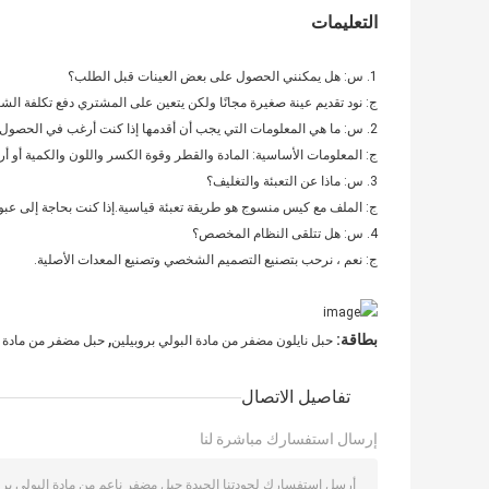
التعليمات
1. س: هل يمكنني الحصول على بعض العينات قبل الطلب؟
ج: نود تقديم عينة صغيرة مجانًا ولكن يتعين على المشتري دفع تكلفة الش
2. س: ما هي المعلومات التي يجب أن أقدمها إذا كنت أرغب في الحصول على عرض أسعار تفصيلي؟
ج: المعلومات الأساسية: المادة والقطر وقوة الكسر واللون والكمية أو أر
3. س: ماذا عن التعبئة والتغليف؟
ج: الملف مع كيس منسوج هو طريقة تعبئة قياسية.إذا كنت بحاجة إلى عبوة
4. س: هل تتلقى النظام المخصص؟
ج: نعم ، نرحب بتصنيع التصميم الشخصي وتصنيع المعدات الأصلية.
,
بطاقة:
حبل نايلون مضفر من مادة البولي بروبيلين
حبل مضفر من مادة البو
تفاصيل الاتصال
إرسال استفسارك مباشرة لنا