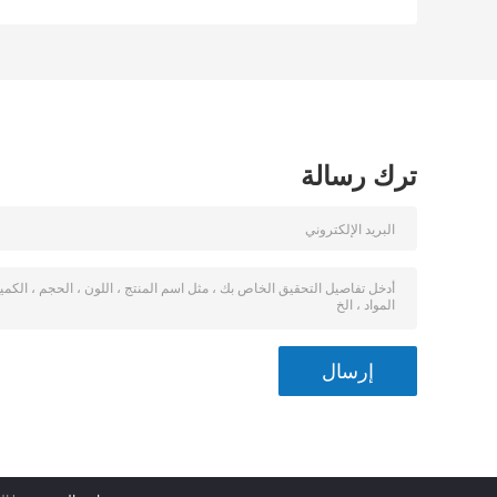
حبل البولي بروبلين
100 قدم
للمرساة
ترك رسالة