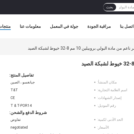
بحث
اتصل بنا
مراقبة الجودة
جولة في المعمل
معلومات عنا
منتجات
ن مادة البولي بروبيلين 10 مم 8-32 خيوط لشبكة الصيد
تفاصيل المنتج:
مكان المنشأ:
جيانغسو ، الصين
اسم العلامة التجارية:
T&T
إصدار الشهادات:
CE
رقم الموديل:
T & T-POR14
شروط الدفع والشحن:
الحد الأدنى لكمية:
تفاوض
الأسعار:
negotiated