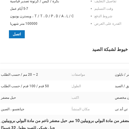
تفاصيل التغليف:
بكرة / كيس / كرتونة تصدير قياسية
وقت التسليم:
5-7 أيام عمل
شروط الدفع:
T / T ، D / P ، D / A ، L / C ، ويسترن يونيون
القدرة على العرض:
100000 متر شهريا
اتصل
 / نايلون
مواصفات:
2 ~ 20 مم / حسب الطلب
ق / الصيد
الطول:
50 قدم / 100 قدم / حسب الطلب
لون مخصص
اكتب:
حبل مضفر
تي أند تى
مكان المنشأ:
جيانغسو ، الصين
فر من مادة البولي بروبيلين 10 مم
حبل مضفر ناعم من مادة البولي بروبيلين
,
,
حبل شبكي للصيد بطول 32 عمودًا