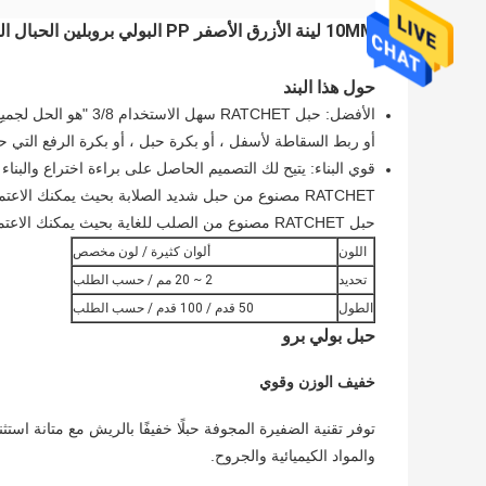
10MM لينة الأزرق الأصفر PP البولي بروبلين الحبال الحرير 8/16/24/32 خيوط حبل مضفر حبل بولي للصيد صافي
حول هذا البند
الأفضل: حبل RATCHET س
أو ربط السقاطة لأسفل ، أو بكرة حبل ، أو بكرة الرفع التي ح
قوي البناء: يتيح لك التصميم الحاصل على براءة اختراع والب
RATCHET مصنوع من حبل شديد الصلابة بحيث يمكنك ال
حبل RATCHET مصنوع من الصلب للغاية بحيث يمكنك الاعتماد عليه للقيام بكل العمل الشاق الذي تقوم به.سعة الوزن 250 رطل.
اللون
ألوان كثيرة / لون مخصص
تحديد
2 ~ 20 مم / حسب الطلب
الطول
50 قدم / 100 قدم / حسب الطلب
حبل بولي برو
خفيف الوزن وقوي
توفر تقنية الضفيرة المجوفة حبلًا خفيفًا بالريش مع متانة اس
والمواد الكيميائية والجروح.