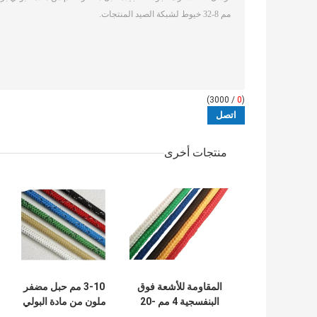
/ 3000)
0
(
منتجات أخرى
المقاومة للأشعة فوق
3-10 مم حبل مضفر
البنفسجية 4 مم -20
ملون من مادة البولي
مم البوليستر مضفر
بروبيلين رباط دائري