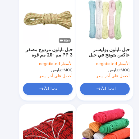
حبل نايلون بوليستر
حبل نايلون مزدوج مضفر
عاكس يتوهج في حبل
PP 3 مم -20 مم قوة
التخييم المظلم 50 قدم /
عالية
الأسعار:
negotiated
الأسعار:
negotiated
100 قدم
MOQ:
تفاوض
MOQ:
تفاوض
أحصل على آخر سعر
أحصل على آخر سعر
ﺎﺘﺼﻟ ﺍﻶﻧ
ﺎﺘﺼﻟ ﺍﻶﻧ
منزل، بيت
منتجات
معلومات عنا