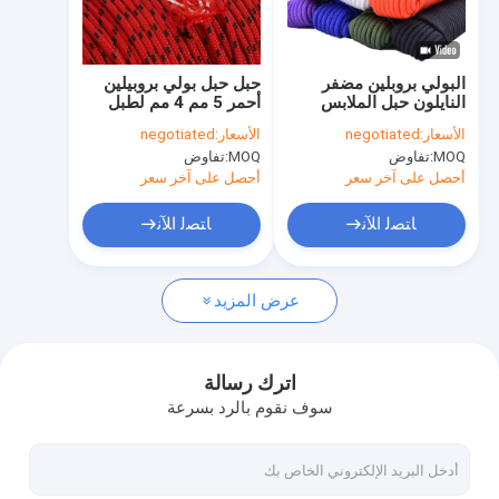
جولة في المعمل
مراقبة الجودة
البولي بروبلين مضفر
حبل حبل بولي بروبيلين
النايلون حبل الملابس
أحمر 5 مم 4 مم لطبل
اتصل بنا
العلم القطب خط ل
Djembe
الأسعار:
negotiated
الأسعار:
negotiated
التعادل سحب سوينغ
MOQ:
تفاوض
MOQ:
تفاوض
تسلق عقدة
أحصل على آخر سعر
أحصل على آخر سعر
حبل نايلون مضفر
ﺎﺘﺼﻟ ﺍﻶﻧ
ﺎﺘﺼﻟ ﺍﻶﻧ
حبل بوليستر مجدول
عرض المزيد
حبل مضفر من مادة البولي بروبيلين
حبل فائدة مضفر
اترك رسالة
سوف نقوم بالرد بسرعة
550 باراكورد حبل
حبل خيمة عاكس