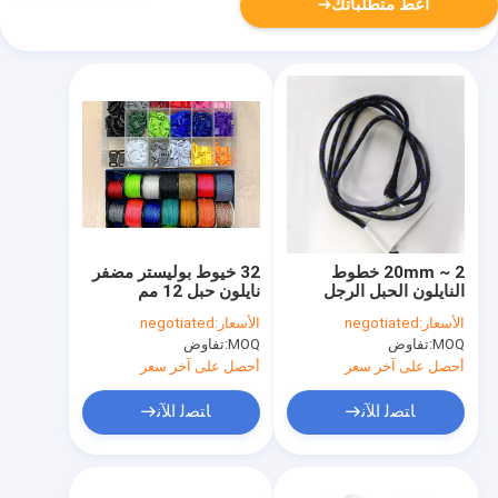
أعط متطلباتك
2 ~ 20mm خطوط
32 خيوط بوليستر مضفر
النايلون الحبل الرجل
نايلون حبل 12 مم
العاكسة للتخييم خيمة
مخصص للتغليف
الأسعار:
negotiated
الأسعار:
negotiated
MOQ:
تفاوض
MOQ:
تفاوض
أحصل على آخر سعر
أحصل على آخر سعر
ﺎﺘﺼﻟ ﺍﻶﻧ
ﺎﺘﺼﻟ ﺍﻶﻧ