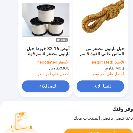
حبل نايلون مضفر من
أبيض 16 32 خيوط حبل
الماس عالي القوة 5 مم
نايلون مضفر 4 مم قوة
100 قدم من مادة البولي
عالية
الأسعار:
negotiated
الأسعار:
negotiated
بروبيلين باراكورد
MOQ:
تفاوض
MOQ:
تفاوض
أحصل على آخر سعر
أحصل على آخر سعر
ﺎﺘﺼﻟ ﺍﻶﻧ
ﺎﺘﺼﻟ ﺍﻶﻧ
وفر وقتك
دعنا نتصل بأفضل المنتجات معك.