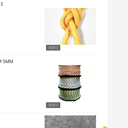
5 مم خفيفة الوزن التخييم الرجل الحبال خطوط مع الموتر الألومنيوم
4M 5MM التخييم دليل الحبال البوليستر مضفر الحبل
5 مللي 