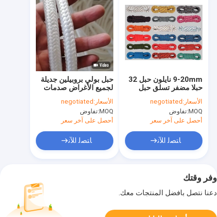
9-20mm نايلون حبل 32
حبل بولي بروبيلين جديلة
حبلا مضفر تسلق حبل
لجميع الأغراض صدمات
ثابت
مقاومة عالية القوة
الأسعار:
negotiated
الأسعار:
negotiated
MOQ:
تفاوض
MOQ:
تفاوض
أحصل على آخر سعر
أحصل على آخر سعر
ﺎﺘﺼﻟ ﺍﻶﻧ
ﺎﺘﺼﻟ ﺍﻶﻧ
وفر وقتك
دعنا نتصل بأفضل المنتجات معك.