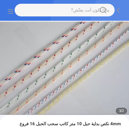
3
/
2
4mm نكص بداية حبل 10 متر كاتب سحب الحبل 16 فروع