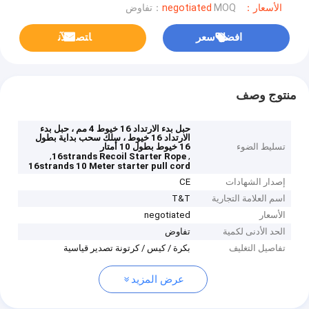
الأسعار：negotiated
MOQ：تفاوض
افضل سعر
ﺎﺘﺼﻟ ﺍﻶﻧ
منتوج وصف
حبل بدء الارتداد 16 خيوط 4 مم ، حبل بدء
الارتداد 16 خيوط ، سلك سحب بداية بطول
تسليط الضوء
16 خيوط بطول 10 أمتار
,
,
16strands Recoil Starter Rope
16strands 10 Meter starter pull cord
إصدار الشهادات
CE
اسم العلامة التجارية
T&T
الأسعار
negotiated
الحد الأدنى لكمية
تفاوض
تفاصيل التغليف
بكرة / كيس / كرتونة تصدير قياسية
عرض المزيد