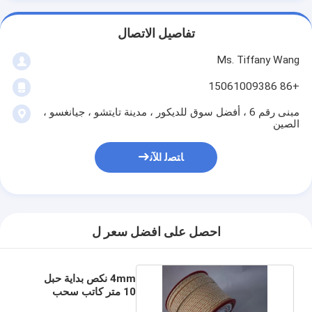
تفاصيل الاتصال
Ms. Tiffany Wang
+86 15061009386
مبنى رقم 6 ، أفضل سوق للديكور ، مدينة تايتشو ، جيانغسو ،
الصين
ﺎﺘﺼﻟ ﺍﻶﻧ
احصل على افضل سعر ل
4mm نكص بداية حبل
10 متر كاتب سحب
الحبل 16 فروع