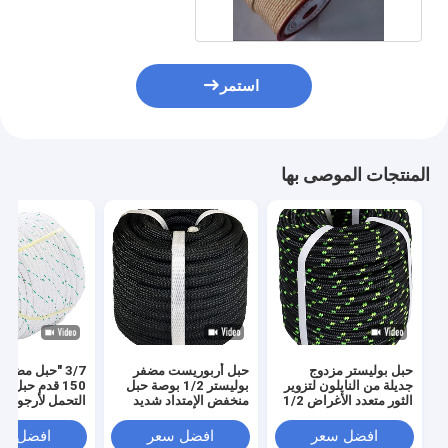
استمر
المنتجات الموصى بها
حبل بوليستر مزدوج
حبل أربوريست مضفر
3/7 "حبل مضفر
جديلة من النايلون لتزوير
بوليستر 1/2 بوصة حبل
150 قدم حبل ش
الثور متعدد الأغراض 1/2
منخفض الإمتداد شديد
التحمل لأرجوحة ا
بوصة × 150 قدم
التحمل
افضل سعر
افضل سعر
افضل سع