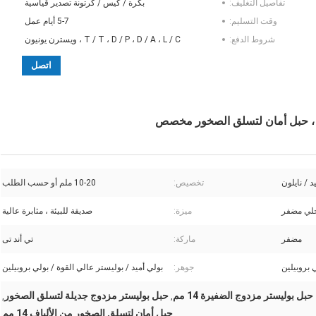
تفاصيل التغليف:
بكرة / كيس / كرتونة تصدير قياسية
وقت التسليم:
5-7 أيام عمل
شروط الدفع:
T / T ، D / P ، D / A ، L / C ، ويسترن يونيون
اتصل
د / نايلون
تخصيص:
10-20 ملم أو حسب الطلب
خلي مضفر
ميزة:
صديقة للبيئة ، مثابرة عالية
مضفر
ماركة:
تي أند تى
 بروبيلين
جوهر:
بولي أميد / بوليستر عالي القوة / بولي بروبيلين
حبل بوليستر مزدوج الضفيرة 14 مم
حبل بوليستر مزدوج جديلة لتسلق الصخور
,
,
حبل أمان لتسلق الصخور من الألياف 14 مم