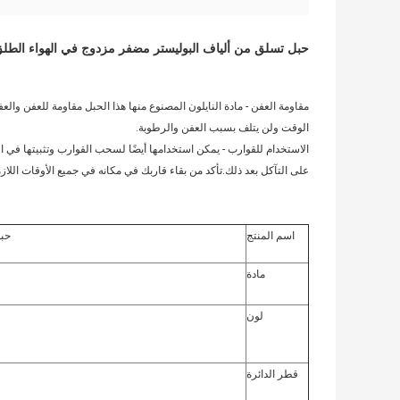
حبل تسلق من ألياف البوليستر مضفر مزدوج في الهواء الطل
مقاومة العفن - مادة النايلون المصنوع منها هذا الحبل مقاومة للعفن وال
الوقت ولن يتلف بسبب العفن والرطوبة.
الاستخدام للقوارب - يمكن استخدامها أيضًا لسحب القوارب وتثبيتها في الم
على التآكل بعد ذلك.تأكد من بقاء قاربك في مكانه في جميع الأوقات اللازم
اسم المنتج
حبل
مادة
لون
قطر الدائرة