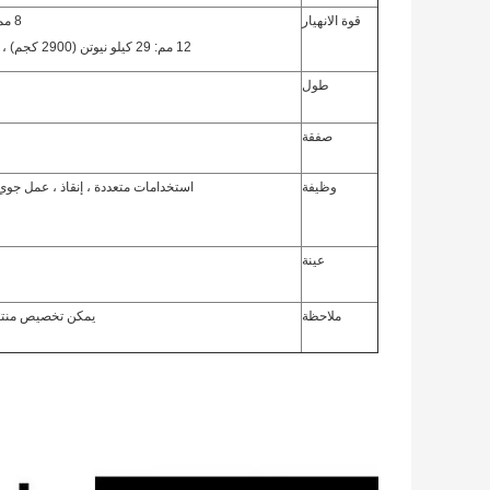
قوة الانهيار
8 مم: 17 كيلو نيوتن (1700 كلغ) ، 10 مم: 22 كيلو نيوتن (2200 كلغ)
12 مم: 29 كيلو نيوتن (2900 كجم) ، 14 مم: 39 كيلو نيوتن (3900 كجم) ، يعتمد على الهيكل المضفر
طول
صفقة
وظيفة
استخدامات متعددة ، إنقاذ ، عمل جوي
عينة
ملاحظة
يمكن تخصيص منتجا