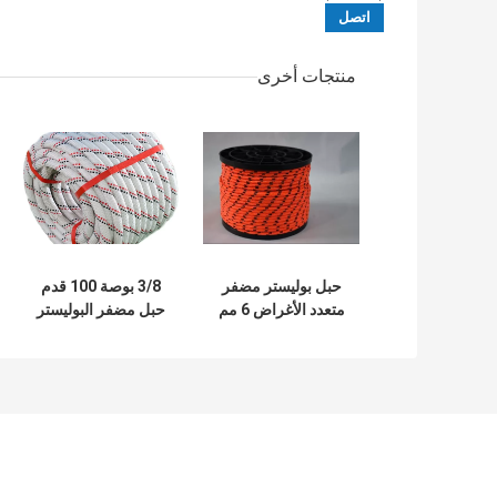
منتجات أخرى
حبل بوليستر مضفر
3/8 بوصة 100 قدم
متعدد الأغراض 6 مم
حبل مضفر البوليستر
1/4 بوصة 250 قدم
حبل أربوريست
للسفينة الشراعية
صديقة للبيئة