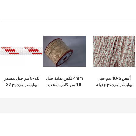
أبيض 6-10 مم حبل
4mm نكص بداية حبل
8-20 مم حبل مضفر
بوليستر مزدوج جديلة
10 متر كاتب سحب
بوليستر مزدوج 32
3/8 باللون الأحمر
الحبل 16 فروع
غطاء مع 12 ضفيرة
أساسية