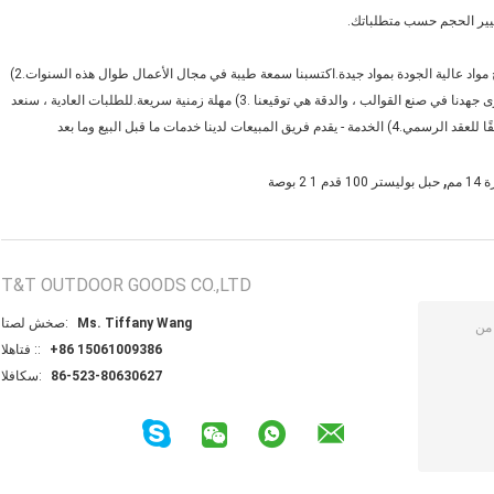
تغيير الحجم حسب متطلباتك.
ج: 1) موثوقة - نحن شركة صادقة ، والنزاهة هي قيمتنا الأساسية.نحن ننتج مواد عالية الجودة بمواد جيدة.اكتسبنا سمعة طيبة في مجال الأعمال طوال هذه السنوات.2)
محترف - مع 10 سنوات من الخبرة في الإنتاج والتجارة.نحن نكرس قصارى جهدنا في صنع القوالب ، والدقة هي توقيعنا .3) مهلة زمنية سريعة.للطلبات العادية ، سنعد
بالإنتاج في غضون 7 إلى 20 يومًا.كمصنع ، يمكننا ضمان وقت التسليم وفقًا للعقد الرسمي.4) الخدمة - يقدم فريق المبيعات لدينا خدمات ما قبل البيع وما بعد
,
مم
حبل بوليستر 100 قدم 1 2 بوصة
T&T OUTDOOR GOODS CO.,LTD
Ms. Tiffany Wang
اتصل شخص:
+86 15061009386
الهاتف ::
86-523-80630627
الفاكس: