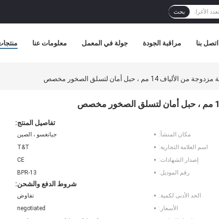
بحث
اتصل بنا
مراقبة الجودة
جولة في المعمل
معلومات عنا
منتجات
 14 مم ، حبل أمان لتسلق الصخور مخصص
تفاصيل المنتج:
مكان المنشأ:
جيانغسو ، الصين
اسم العلامة التجارية:
T&T
إصدار الشهادات:
CE
رقم الموديل:
BPR-13
شروط الدفع والشحن:
الحد الأدنى لكمية:
تفاوض
الأسعار:
negotiated