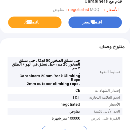
قدم مع Carabiners
الأسعار：negotiated
MOQ：تفاوض
افضل سعر
ﺎﺘﺼﻟ ﺍﻶﻧ
منتوج وصف
حبل تسلق الصخور 50 قدمًا ، حبل تسلق
الصخور 20 مم ، حبل تسلق في الهواء الطلق
2 مم
تسليط الضوء
,
Carabiners 20mm Rock Climbing
Rope
,
2mm outdoor climbing rope
إصدار الشهادات
CE
اسم العلامة التجارية
T&T
الأسعار
negotiated
الحد الأدنى لكمية
تفاوض
القدرة على العرض
100000 متر شهريا