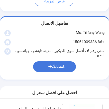
عرض المزيد
تفاصيل الاتصال
Ms. Tiffany Wang
+86 15061009386
مبنى رقم 6 ، أفضل سوق للديكور ، مدينة تايتشو ، جيانغسو ،
الصين
ﺎﺘﺼﻟ ﺍﻶﻧ
احصل على افضل سعر ل
حبل تسلق الصخور في الهواء