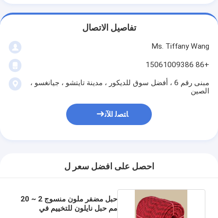
تفاصيل الاتصال
Ms. Tiffany Wang
+86 15061009386
مبنى رقم 6 ، أفضل سوق للديكور ، مدينة تايتشو ، جيانغسو ،
الصين
ﺎﺘﺼﻟ ﺍﻶﻧ
احصل على افضل سعر ل
حبل مضفر ملون منسوج 2 ~ 20
مم حبل نايلون للتخييم في
الهواء الطلق