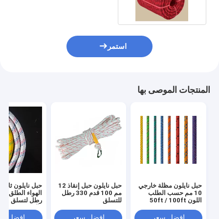
استمر
المنتجات الموصى بها
حبل نايلون مظلة خارجي
حبل نايلون حبل إنقاذ 12
حبل نايلون ثابت
10 مم حسب الطلب
مم 100 قدم 330 رطل
اللون 50ft / 100ft
للتسلق
رطل لتسلق الص
330lbs
الآمن
افضل سعر
افضل سعر
افضل سع