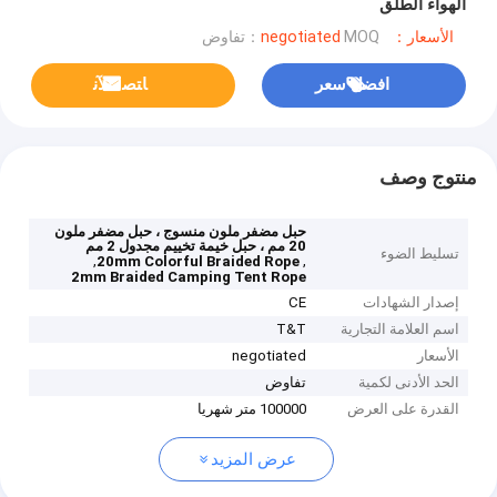
الهواء الطلق
الأسعار：negotiated
MOQ：تفاوض
افضل سعر
ﺎﺘﺼﻟ ﺍﻶﻧ
منتوج وصف
حبل مضفر ملون منسوج ، حبل مضفر ملون
20 مم ، حبل خيمة تخييم مجدول 2 مم
تسليط الضوء
,
,
20mm Colorful Braided Rope
2mm Braided Camping Tent Rope
إصدار الشهادات
CE
اسم العلامة التجارية
T&T
الأسعار
negotiated
الحد الأدنى لكمية
تفاوض
القدرة على العرض
100000 متر شهريا
عرض المزيد