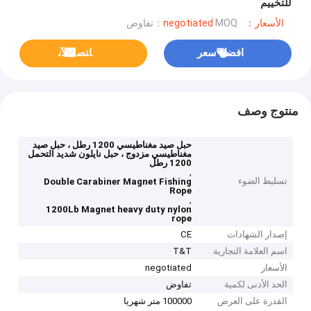
للتخييم
الأسعار：negotiated
MOQ：تفاوض
افضل سعر
ﺎﺘﺼﻟ ﺍﻶﻧ
منتوج وصف
حبل صيد مغناطيسي 1200 رطل ، حبل صيد
مغناطيسي مزدوج ، حبل نايلون شديد التحمل
1200 رطل
,
تسليط الضوء
Double Carabiner Magnet Fishing
Rope
,
1200Lb Magnet heavy duty nylon
rope
إصدار الشهادات
CE
اسم العلامة التجارية
T&T
الأسعار
negotiated
الحد الأدنى لكمية
تفاوض
القدرة على العرض
100000 متر شهريا