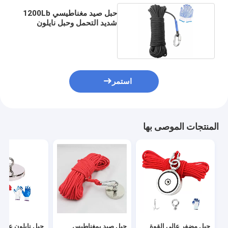
حبل صيد مغناطيسي 1200Lb
شديد التحمل وحبل نايلون
للتخييم
استمر
المنتجات الموصى بها
حبل مضفر عالي القوة
حبل صيد بمغناطيس