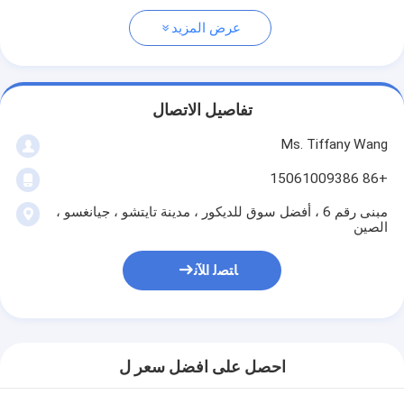
عرض المزيد
تفاصيل الاتصال
Ms. Tiffany Wang
+86 15061009386
مبنى رقم 6 ، أفضل سوق للديكور ، مدينة تايتشو ، جيانغسو ،
الصين
ﺎﺘﺼﻟ ﺍﻶﻧ
احصل على افضل سعر ل