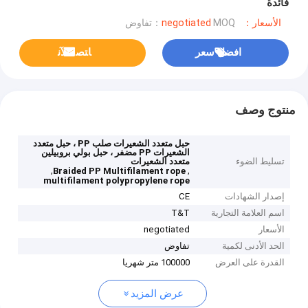
فائدة
الأسعار：negotiated
MOQ：تفاوض
افضل سعر
ﺎﺘﺼﻟ ﺍﻶﻧ
منتوج وصف
حبل متعدد الشعيرات صلب PP ، حبل متعدد
الشعيرات PP مضفر ، حبل بولي بروبيلين
تسليط الضوء
متعدد الشعيرات
,
,
Braided PP Multifilament rope
multifilament polypropylene rope
إصدار الشهادات
CE
اسم العلامة التجارية
T&T
الأسعار
negotiated
الحد الأدنى لكمية
تفاوض
القدرة على العرض
100000 متر شهريا
عرض المزيد