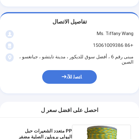
تفاصيل الاتصال
Ms. Tiffany Wang
+86 15061009386
مبنى رقم 6 ، أفضل سوق للديكور ، مدينة تايتشو ، جيانغسو ،
الصين
ﺎﺘﺼﻟ ﺍﻶﻧ
احصل على افضل سعر ل
PP متعدد الشعيرات حبل
البولي بروبلين الصلبة مضفر