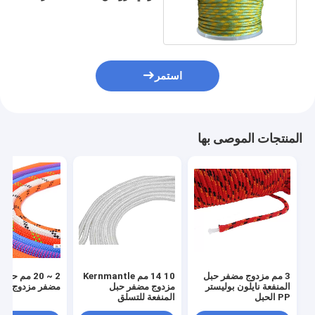
الحبل فائدة
استمر
المنتجات الموصى بها
3 مم مزدوج مضفر حبل
10 14 مم Kernmantle
2 ~ 20 مم حب
المنفعة نايلون بوليستر
مزدوج مضفر حبل
مضفر مزدوج
PP الحبل
المنفعة للتسلق