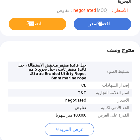
البحرية
الأسعار：negotiated
MOQ：تفاوض
افضل سعر
ﺎﺘﺼﻟ ﺍﻶﻧ
منتوج وصف
حبل فائدة مضفر منخفض الاستطالة ، حبل
فائدة مضفر ثابت ، حبل بحري 6 مم
تسليط الضوء
,
,
Static Braided Utility Rope
6mm marine rope
إصدار الشهادات
CE
اسم العلامة التجارية
T&T
الأسعار
negotiated
الحد الأدنى لكمية
تفاوض
القدرة على العرض
100000 متر شهريا
عرض المزيد