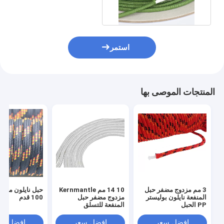
استمر
المنتجات الموصى بها
3 مم مزدوج مضفر حبل
10 14 مم Kernmantle
حبل نايلون مضف
المنفعة نايلون بوليستر
مزدوج مضفر حبل
100 قدم
PP الحبل
المنفعة للتسلق
افضل سعر
افضل سعر
افضل سع