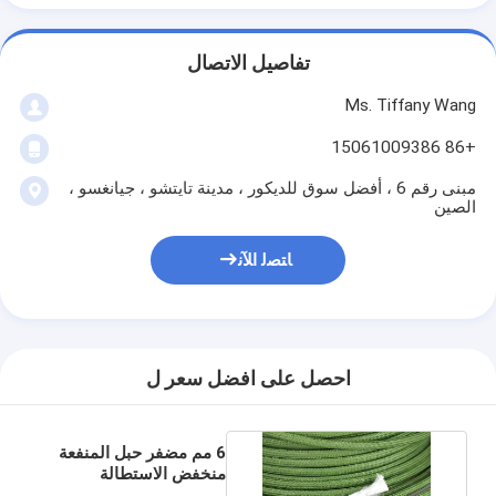
تفاصيل الاتصال
Ms. Tiffany Wang
+86 15061009386
مبنى رقم 6 ، أفضل سوق للديكور ، مدينة تايتشو ، جيانغسو ،
الصين
ﺎﺘﺼﻟ ﺍﻶﻧ
احصل على افضل سعر ل
6 مم مضفر حبل المنفعة
منخفض الاستطالة
استخدام الرافعة البحرية