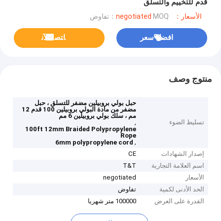
قدم للتخييم والتسلق
الأسعار：negotiated
MOQ：تفاوض
افضل سعر
ﺎﺘﺼﻟ ﺍﻶﻧ
منتوج وصف
حبل بولي بروبيلين مضفر للتسلق ، حبل
مضفر من مادة البولي بروبيلين 100 قدم 12
مم ، سلك بولي بروبيلين 6 مم
تسليط الضوء
,
100ft 12mm Braided Polypropylene
Rope
,
6mm polypropylene cord
إصدار الشهادات
CE
اسم العلامة التجارية
T&T
الأسعار
negotiated
الحد الأدنى لكمية
تفاوض
القدرة على العرض
100000 متر شهريا