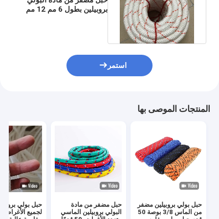
بروبيلين بطول 6 مم 12 مم
100 قدم للتخييم والتسلق
استمر
المنتجات الموصى بها
حبل بولي بروبيلين مضفر
حبل مضفر من مادة
حبل بولي بروبيلي
من الماس 3/8 بوصة 50
البولي بروبيلين الماسي
لجميع الأغراض 