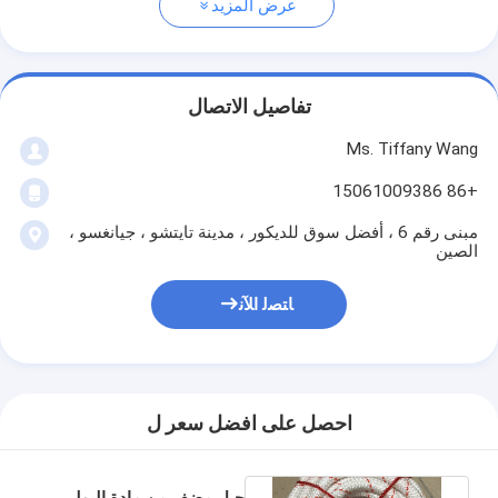
عرض المزيد
تفاصيل الاتصال
Ms. Tiffany Wang
+86 15061009386
مبنى رقم 6 ، أفضل سوق للديكور ، مدينة تايتشو ، جيانغسو ،
الصين
ﺎﺘﺼﻟ ﺍﻶﻧ
احصل على افضل سعر ل
حبل مضفر من مادة البولي