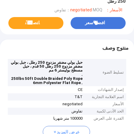
250 رطل
الأسعار：negotiated
MOQ：تفاوض
افضل سعر
ﺎﺘﺼﻟ ﺍﻶﻧ
منتوج وصف
حبل بولي مضفر مزدوج 250 رطل ، حبل بولي
مضفر مزدوج 250 رطل 50 قدم ، حبل
مسطح بوليستر 6 مم
تسليط الضوء
,
250lbs 50ft Double Braided Poly Rope
,
6mm Polyester Flat Rope
إصدار الشهادات
CE
اسم العلامة التجارية
T&T
الأسعار
negotiated
الحد الأدنى لكمية
تفاوض
القدرة على العرض
100000 متر شهريا
عرض المزيد