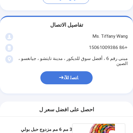
تفاصيل الاتصال
Ms. Tiffany Wang
+86 15061009386
مبنى رقم 6 ، أفضل سوق للديكور ، مدينة تايتشو ، جيانغسو ،
الصين
ﺎﺘﺼﻟ ﺍﻶﻧ
احصل على افضل سعر ل
3 مم 6 مم مزدوج حبل بولي