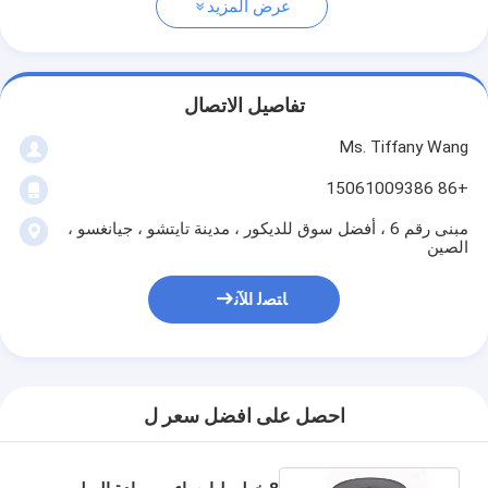
عرض المزيد
تفاصيل الاتصال
Ms. Tiffany Wang
+86 15061009386
مبنى رقم 6 ، أفضل سوق للديكور ، مدينة تايتشو ، جيانغسو ،
الصين
ﺎﺘﺼﻟ ﺍﻶﻧ
احصل على افضل سعر ل