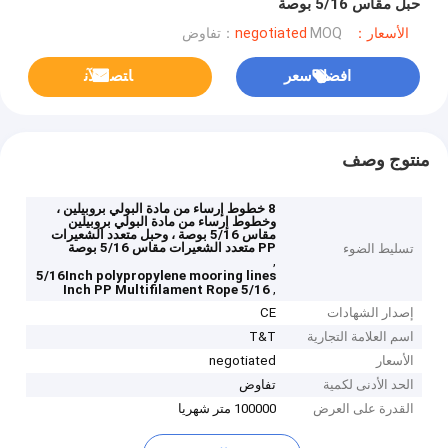
حبل مقاس 5/16 بوصة
الأسعار：negotiated
MOQ：تفاوض
افضل سعر
ﺎﺘﺼﻟ ﺍﻶﻧ
منتوج وصف
8 خطوط إرساء من مادة البولي بروبيلين ،
وخطوط إرساء من مادة البولي بروبيلين
مقاس 5/16 بوصة ، وحبل متعدد الشعيرات
PP متعدد الشعيرات مقاس 5/16 بوصة
تسليط الضوء
,
5/16Inch polypropylene mooring lines
,
5/16 Inch PP Multifilament Rope
إصدار الشهادات
CE
اسم العلامة التجارية
T&T
الأسعار
negotiated
الحد الأدنى لكمية
تفاوض
القدرة على العرض
100000 متر شهريا