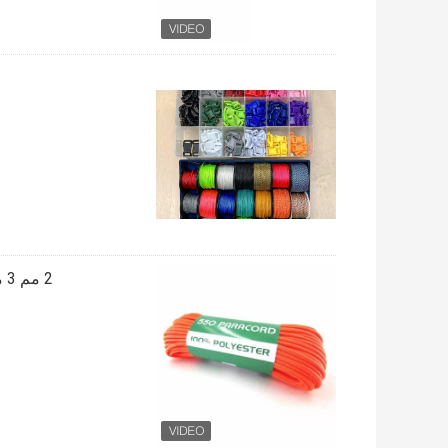
2 مم 3 مم بوليستر 550 باراكورد حبل 100 قدم للمشي في حالات الطوارئ