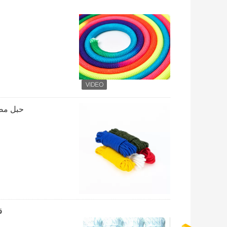
حبل مضفر ناع
قارب 