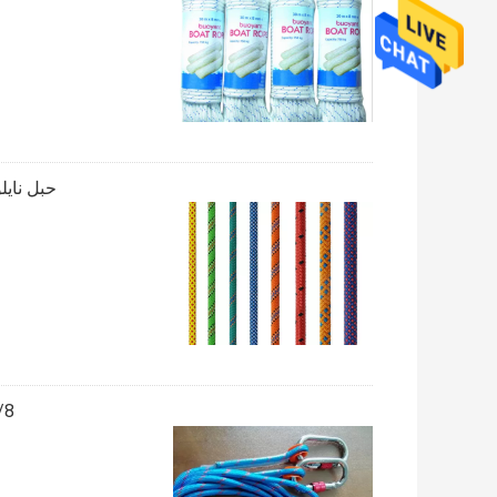
حبل نايلون مظلة خارج
3/8 بوصة 10 مم 200 قدم حبل بول