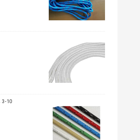
3-10 مم حبل مضفر ملون من مادة البولي بروبيلين رباط دائري 100 قدم