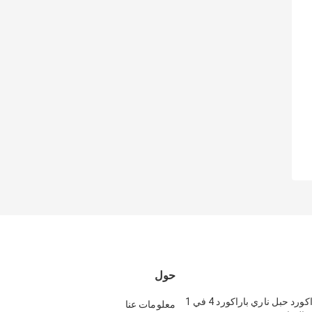
حول
بولي 550 باراكورد حبل ناري باراكورد 4 في 1
معلومات عنا