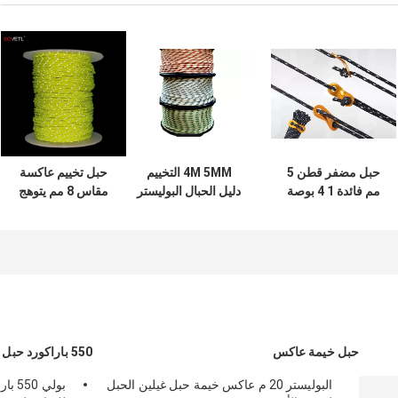
حبل مضفر قطن 5
4M 5MM التخييم
حبل تخييم عاكسة
مم فائدة 1 4 بوصة
دليل الحبال البوليستر
مقاس 8 مم يتوهج
100 قدم للشحن
مضفر الحبل متعدد
في حبل التخييم
الأغراض T&T
المظلم 50 قدمًا
حبل خيمة عاكس
550 باراكورد حبل
البوليستر 20 م عاكس خيمة حبل غيلين الحبل