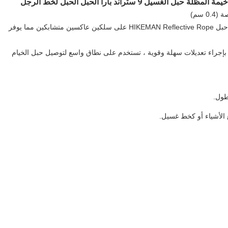
عاكس قوي: يختلف عن حبل الشد العاكس المعتاد 1 ، يحتوي حبل HIKEMAN Reflective Rope على سلكين عاكسين متشابكين مما يوفر
الألمنيوم ، تسمح بإجراء تعديلات سهلة وقوية ، تستخدم على نطاق واسع لتوصيل حبل الخيام
 الأشياء أو كخط غسيل.