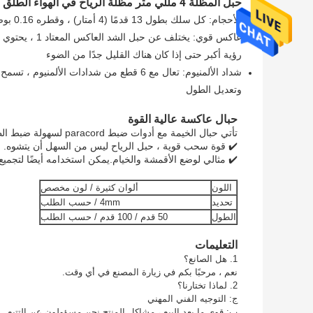
حبل المظلة 4 مللي متر مظلة الرياح في الهواء الطلق خيمة المظلة حبل الغسيل 9 ستراند بارا الحبل الحبل لخط الرجل
الأحجام: كل سلك بطول 13 قدمًا (4 أمتار) ، وقطره 0.16 بوصة (0.4 سم)
رؤية أكبر حتى إذا كان هناك القليل جدًا من الضوء
شداد الألمنيوم: تعال مع 6 قطع من شدادات 
وتعديل الطول
حبال عاكسة عالية القوة
تأتي حبال الخيمة مع أدوات ضبط paracord لسهولة ضبط الطول.
✔️ قوة سحب قوية ، حبل الرياح ليس من السهل أن يتشوه.
✔️ مثالي لوضع الأقمشة والخيام.يمكن استخدامه أيضًا لتجميع
اللون
ألوان كثيرة / لون مخصص
تحديد
4mm / حسب الطلب
الطول
50 قدم / 100 قدم / حسب الطلب
التعليمات
1. هل الصانع؟
نعم ، مرحبًا بكم في زيارة المصنع في أي وقت.
2. لماذا تختارنا؟
ج: التوجيه الفني المهني
ب: قوي ما بعد البيع ، مشاكل المنتج نحن مسؤولون عن التتبع.