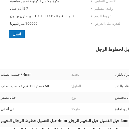
تفاصيل التغليف:
بكرة / كيس / كرتونة تصدير قياسية
وقت التسليم:
5-7 أيام عمل
شروط الدفع:
T / T ، D / P ، D / A ، L / C ، ويسترن يونيون
القدرة على العرض:
100000 متر شهريا
اتصل
 / نايلون
تحديد:
4mm / حسب الطلب
نقاذ والشد
الطول:
50 قدم / 100 قدم / حسب الطلب
لون مخصص
نوع:
حبل مضفر
ر والمادة
ماركة:
تي أند تى
4 حبل الغسيل حبل التخييم الرجل
4mm حبل الغسيل خطوط الرجال التخييم
,