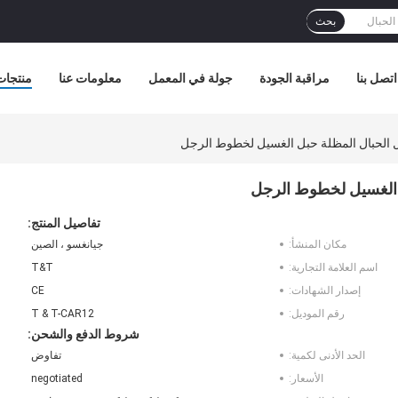
بحث
اتصل بنا
مراقبة الجودة
جولة في المعمل
معلومات عنا
منتجات
تفاصيل المنتج:
مكان المنشأ:
جيانغسو ، الصين
اسم العلامة التجارية:
T&T
إصدار الشهادات:
CE
رقم الموديل:
T & T-CAR12
شروط الدفع والشحن:
الحد الأدنى لكمية:
تفاوض
الأسعار:
negotiated