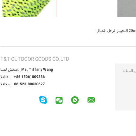
ييم الرجل الحبال
T&T OUTDOOR GOODS CO.,LTD
Ms. Tiffany Wang
اتصل شخص:
+86 15061009386
الهاتف ::
86-523-80630627
الفاكس: