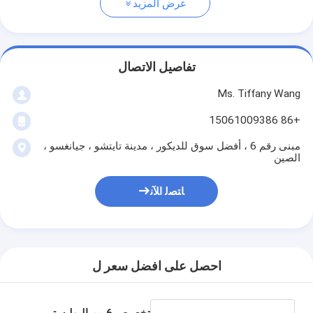
عرض المزيد
تفاصيل الاتصال
Ms. Tiffany Wang
+86 15061009386
مبنى رقم 6 ، أفضل سوق للديكور ، مدينة تايتشو ، جيانغسو ،
الصين
ﺎﺘﺼﻟ ﺍﻶﻧ
احصل على افضل سعر ل
تخصيص 6 مم البوليستر