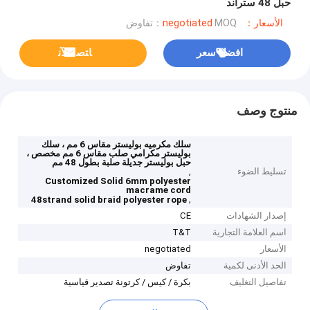
حبل 48 ستراند
الأسعار：negotiated
MOQ：تفاوض
افضل سعر
ﺎﺘﺼﻟ ﺍﻶﻧ
منتوج وصف
سلك مكرميه بوليستر مقاس 6 مم ، سلك
بوليستر مكرامي صلب مقاس 6 مم مخصص ،
حبل بوليستر جديلة صلبة بطول 48 مم
تسليط الضوء
,
Customized Solid 6mm polyester
macrame cord
,
48strand solid braid polyester rope
إصدار الشهادات
CE
اسم العلامة التجارية
T&T
الأسعار
negotiated
الحد الأدنى لكمية
تفاوض
تفاصيل التغليف
بكرة / كيس / كرتونة تصدير قياسية