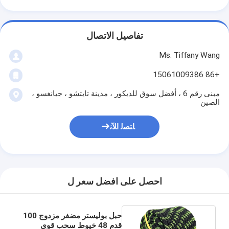
تفاصيل الاتصال
Ms. Tiffany Wang
+86 15061009386
مبنى رقم 6 ، أفضل سوق للديكور ، مدينة تايتشو ، جيانغسو ،
الصين
ﺎﺘﺼﻟ ﺍﻶﻧ
احصل على افضل سعر ل
حبل بوليستر مضفر مزدوج 100
قدم 48 خيوط سحب قوي