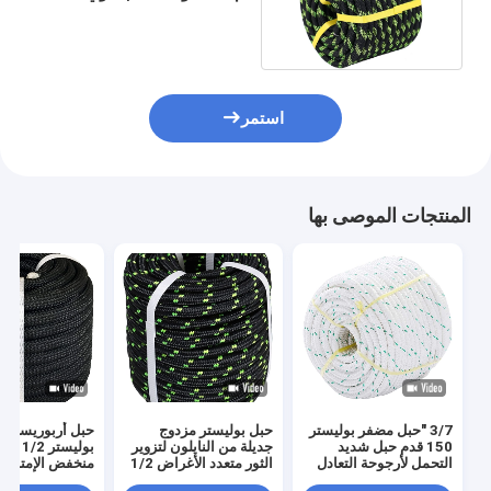
لتسلق التسلق
استمر
المنتجات الموصى بها
3/7 "حبل مضفر بوليستر
حبل بوليستر مزدوج
حبل أربوريست 
150 قدم حبل شديد
جديلة من النايلون لتزوير
بوليستر
التحمل لأرجوحة التعادل
الثور متعدد الأغراض 1/2
منخفض الإمتداد 
بوصة × 150 قدم
التحمل