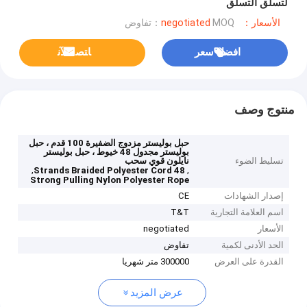
لتسلق التسلق
الأسعار：negotiated
MOQ：تفاوض
افضل سعر
ﺎﺘﺼﻟ ﺍﻶﻧ
منتوج وصف
حبل بوليستر مزدوج الضفيرة 100 قدم ، حبل
بوليستر مجدول 48 خيوط ، حبل بوليستر
تسليط الضوء
نايلون قوي سحب
,
,
48 Strands Braided Polyester Cord
Strong Pulling Nylon Polyester Rope
إصدار الشهادات
CE
اسم العلامة التجارية
T&T
الأسعار
negotiated
الحد الأدنى لكمية
تفاوض
القدرة على العرض
300000 متر شهريا
عرض المزيد