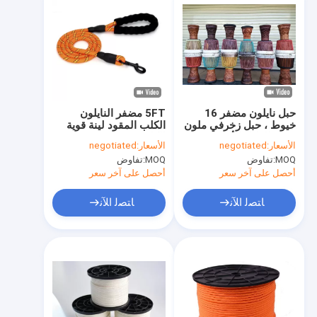
حبل نايلون مضفر 16
5FT مضفر النايلون
خيوط ، حبل زخرفي ملون
الكلب المقود لينة قوية
5 مم للطبل الأفريقي
الكلب يؤدي 48 خيوط
الأسعار:
negotiated
الأسعار:
negotiated
MOQ:
تفاوض
MOQ:
تفاوض
أحصل على آخر سعر
أحصل على آخر سعر
ﺎﺘﺼﻟ ﺍﻶﻧ
ﺎﺘﺼﻟ ﺍﻶﻧ
منزل، بيت
منتجات
معلومات عنا