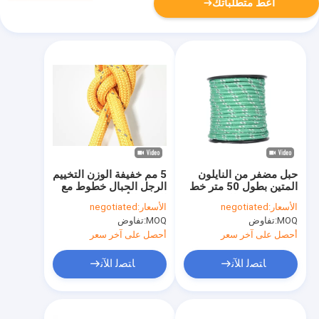
أعط متطلباتك
حبل مضفر من النايلون
5 مم خفيفة الوزن التخييم
المتين بطول 50 متر خط
الرجل الحبال خطوط مع
عاكس للرجل للخارجية
الموتر الألومنيوم
الأسعار:
negotiated
الأسعار:
negotiated
MOQ:
تفاوض
MOQ:
تفاوض
أحصل على آخر سعر
أحصل على آخر سعر
ﺎﺘﺼﻟ ﺍﻶﻧ
ﺎﺘﺼﻟ ﺍﻶﻧ