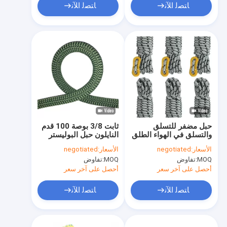
ﺎﺘﺼﻟ ﺍﻶﻧ
ﺎﺘﺼﻟ ﺍﻶﻧ
حبل مضفر للتسلق
ثابت 3/8 بوصة 100 قدم
والتسلق في الهواء الطلق
النايلون حبل البوليستر
، 50 قدم / 100 قدم
مضفر الحبل
الأسعار:
negotiated
الأسعار:
negotiated
عاكس
MOQ:
تفاوض
MOQ:
تفاوض
أحصل على آخر سعر
أحصل على آخر سعر
ﺎﺘﺼﻟ ﺍﻶﻧ
ﺎﺘﺼﻟ ﺍﻶﻧ