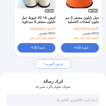
جولة في المعمل
مراقبة الجودة
حبل نايلون مضفر 3 مم
أبيض 16 32 خيوط حبل
ملون لمعدات التسلية
نايلون مضفر 4 مم قوة
اتصل بنا
عالية
الأسعار:
negotiated
الأسعار:
negotiated
MOQ:
تفاوض
MOQ:
تفاوض
أحصل على آخر سعر
أحصل على آخر سعر
حبل نايلون مضفر
ﺎﺘﺼﻟ ﺍﻶﻧ
ﺎﺘﺼﻟ ﺍﻶﻧ
حبل بوليستر مجدول
عرض المزيد
حبل مضفر من مادة البولي بروبيلين
حبل فائدة مضفر
اترك رسالة
سوف نقوم بالرد بسرعة
550 باراكورد حبل
حبل خيمة عاكس