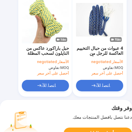
4 عبوات من حبال التخييم
حبل باراكورد عاكس من
العاكسة للرجل من
النايلون لسحب المظلة
باراكورد 4 مم 4 أمتار
حبل يناسب 2 ~ 20 مللي
الأسعار:
negotiated
الأسعار:
negotiated
متر
MOQ:
تفاوض
MOQ:
تفاوض
أحصل على آخر سعر
أحصل على آخر سعر
ﺎﺘﺼﻟ ﺍﻶﻧ
ﺎﺘﺼﻟ ﺍﻶﻧ
وفر وقتك
دعنا نتصل بأفضل المنتجات معك.