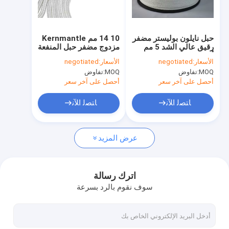
جولة في المعمل
مراقبة الجودة
حبل نايلون بوليستر مضفر
10 14 مم Kernmantle
رقيق عالي الشد 5 مم
مزدوج مضفر حبل المنفعة
اتصل بنا
أبيض اللون
للتسلق
الأسعار:
negotiated
الأسعار:
negotiated
MOQ:
تفاوض
MOQ:
تفاوض
أحصل على آخر سعر
أحصل على آخر سعر
حبل نايلون مضفر
ﺎﺘﺼﻟ ﺍﻶﻧ
ﺎﺘﺼﻟ ﺍﻶﻧ
حبل بوليستر مجدول
عرض المزيد
حبل مضفر من مادة البولي بروبيلين
حبل فائدة مضفر
اترك رسالة
سوف نقوم بالرد بسرعة
550 باراكورد حبل
حبل خيمة عاكس