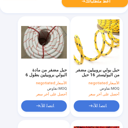
أعط متطلباتك
حبل بولي بروبيلين مضفر
حبل مضفر من مادة
من البوليستر 16 حبل
البولي بروبيلين بطول 6
للتسلق
مم 12 مم 100 قدم
الأسعار:
negotiated
الأسعار:
negotiated
للتخييم والتسلق
MOQ:
تفاوض
MOQ:
تفاوض
أحصل على آخر سعر
أحصل على آخر سعر
ﺎﺘﺼﻟ ﺍﻶﻧ
ﺎﺘﺼﻟ ﺍﻶﻧ