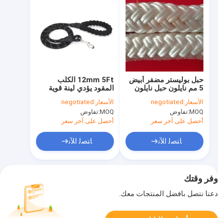
حبل بوليستر مضفر أبيض
12mm 5Ft الكلب
5 مم نايلون حبل نايلون
المقود يؤدي لينة قوية
مضفر رقيق
حبل نايلون عاكس
الأسعار:
negotiated
الأسعار:
negotiated
MOQ:
تفاوض
MOQ:
تفاوض
أحصل على آخر سعر
أحصل على آخر سعر
ﺎﺘﺼﻟ ﺍﻶﻧ
ﺎﺘﺼﻟ ﺍﻶﻧ
وفر وقتك
دعنا نتصل بأفضل المنتجات معك.