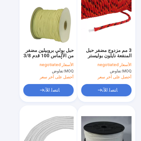
3 مم مزدوج مضفر حبل
حبل بولي بروبيلين مضفر
المنفعة نايلون بوليستر
من الألماس 100 قدم 3/8
PP الحبل
بوصة أحمر مع ترسمرز
الأسعار:
negotiated
الأسعار:
negotiated
أبيض أزرق
MOQ:
تفاوض
MOQ:
تفاوض
أحصل على آخر سعر
أحصل على آخر سعر
ﺎﺘﺼﻟ ﺍﻶﻧ
ﺎﺘﺼﻟ ﺍﻶﻧ
منزل، بيت
منتجات
معلومات عنا