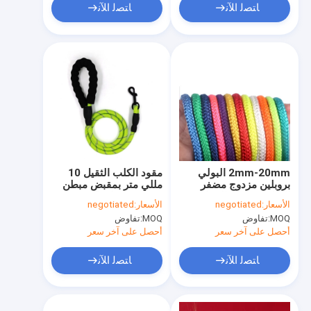
ﺎﺘﺼﻟ ﺍﻶﻧ
ﺎﺘﺼﻟ ﺍﻶﻧ
2mm-20mm البولي
مقود الكلب الثقيل 10
بروبلين مزدوج مضفر
مللي متر بمقبض مبطن
البوليستر حبل المقاومة
مريح وخيوط عاكسة
الأسعار:
negotiated
الأسعار:
negotiated
للأشعة فوق البنفسجية
للغاية
MOQ:
تفاوض
MOQ:
تفاوض
أحصل على آخر سعر
أحصل على آخر سعر
ﺎﺘﺼﻟ ﺍﻶﻧ
ﺎﺘﺼﻟ ﺍﻶﻧ